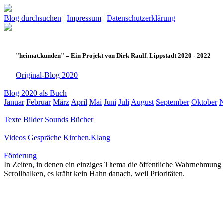
Blog durchsuchen
|
Impressum
|
Datenschutzerklärung
"heimat.kunden" – Ein Projekt von Dirk Raulf. Lippstadt 2020 - 2022
Original-Blog 2020
Blog 2020 als Buch
Januar
Februar
März
April
Mai
Juni
Juli
August
September
Oktober
Texte
Bilder
Sounds
Bücher
Videos
Gespräche
Kirchen.Klang
Förderung
In Zeiten, in denen ein einziges Thema die öffentliche Wahrnehmung 
Scrollbalken, es kräht kein Hahn danach, weil Prioritäten.