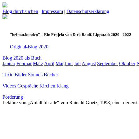
Blog durchsuchen
|
Impressum
|
Datenschutzerklärung
"heimat.kunden" – Ein Projekt von Dirk Raulf. Lippstadt 2020 - 2022
Original-Blog 2020
Blog 2020 als Buch
Januar
Februar
März
April
Mai
Juni
Juli
August
September
Oktober
Texte
Bilder
Sounds
Bücher
Videos
Gespräche
Kirchen.Klang
Förderung
Lektüre von „Abfall für alle“ von Rainald Goetz, 1998, einer der ers