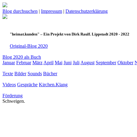
Blog durchsuchen
|
Impressum
|
Datenschutzerklärung
"heimat.kunden" – Ein Projekt von Dirk Raulf. Lippstadt 2020 - 2022
Original-Blog 2020
Blog 2020 als Buch
Januar
Februar
März
April
Mai
Juni
Juli
August
September
Oktober
Texte
Bilder
Sounds
Bücher
Videos
Gespräche
Kirchen.Klang
Förderung
Schweigen.