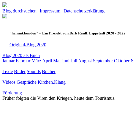
Blog durchsuchen
|
Impressum
|
Datenschutzerklärung
"heimat.kunden" – Ein Projekt von Dirk Raulf. Lippstadt 2020 - 2022
Original-Blog 2020
Blog 2020 als Buch
Januar
Februar
März
April
Mai
Juni
Juli
August
September
Oktober
Texte
Bilder
Sounds
Bücher
Videos
Gespräche
Kirchen.Klang
Förderung
Früher folgten die Viren den Kriegen, heute dem Tourismus.