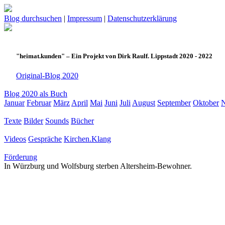
Blog durchsuchen
|
Impressum
|
Datenschutzerklärung
"heimat.kunden" – Ein Projekt von Dirk Raulf. Lippstadt 2020 - 2022
Original-Blog 2020
Blog 2020 als Buch
Januar
Februar
März
April
Mai
Juni
Juli
August
September
Oktober
Texte
Bilder
Sounds
Bücher
Videos
Gespräche
Kirchen.Klang
Förderung
In Würzburg und Wolfsburg sterben Altersheim-Bewohner.