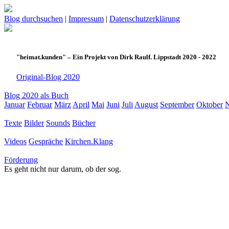
Blog durchsuchen
|
Impressum
|
Datenschutzerklärung
"heimat.kunden" – Ein Projekt von Dirk Raulf. Lippstadt 2020 - 2022
Original-Blog 2020
Blog 2020 als Buch
Januar
Februar
März
April
Mai
Juni
Juli
August
September
Oktober
Texte
Bilder
Sounds
Bücher
Videos
Gespräche
Kirchen.Klang
Förderung
Es geht nicht nur darum, ob der sog.