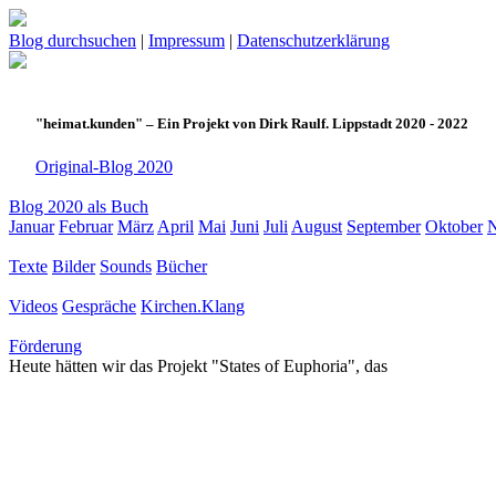
Blog durchsuchen
|
Impressum
|
Datenschutzerklärung
"heimat.kunden" – Ein Projekt von Dirk Raulf. Lippstadt 2020 - 2022
Original-Blog 2020
Blog 2020 als Buch
Januar
Februar
März
April
Mai
Juni
Juli
August
September
Oktober
Texte
Bilder
Sounds
Bücher
Videos
Gespräche
Kirchen.Klang
Förderung
Heute hätten wir das Projekt "States of Euphoria", das