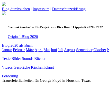
Blog durchsuchen
|
Impressum
|
Datenschutzerklärung
"heimat.kunden" – Ein Projekt von Dirk Raulf. Lippstadt 2020 - 2022
Original-Blog 2020
Blog 2020 als Buch
Januar
Februar
März
April
Mai
Juni
Juli
August
September
Oktober
Texte
Bilder
Sounds
Bücher
Videos
Gespräche
Kirchen.Klang
Förderung
Trauerfeierlichkeiten für George Floyd in Houston, Texas.