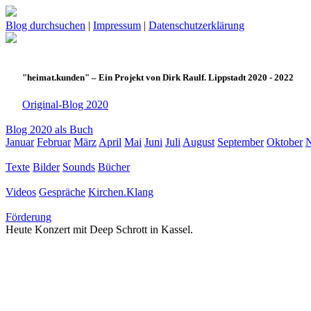
Blog durchsuchen
|
Impressum
|
Datenschutzerklärung
"heimat.kunden" – Ein Projekt von Dirk Raulf. Lippstadt 2020 - 2022
Original-Blog 2020
Blog 2020 als Buch
Januar
Februar
März
April
Mai
Juni
Juli
August
September
Oktober
Texte
Bilder
Sounds
Bücher
Videos
Gespräche
Kirchen.Klang
Förderung
Heute Konzert mit Deep Schrott in Kassel.