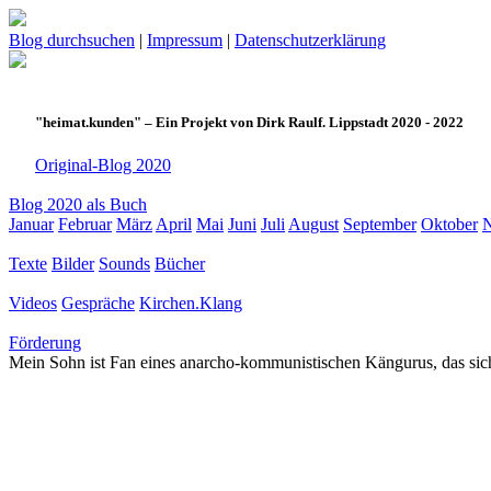
Blog durchsuchen
|
Impressum
|
Datenschutzerklärung
"heimat.kunden" – Ein Projekt von Dirk Raulf. Lippstadt 2020 - 2022
Original-Blog 2020
Blog 2020 als Buch
Januar
Februar
März
April
Mai
Juni
Juli
August
September
Oktober
Texte
Bilder
Sounds
Bücher
Videos
Gespräche
Kirchen.Klang
Förderung
Mein Sohn ist Fan eines anarcho-kommunistischen Kängurus, das sich 