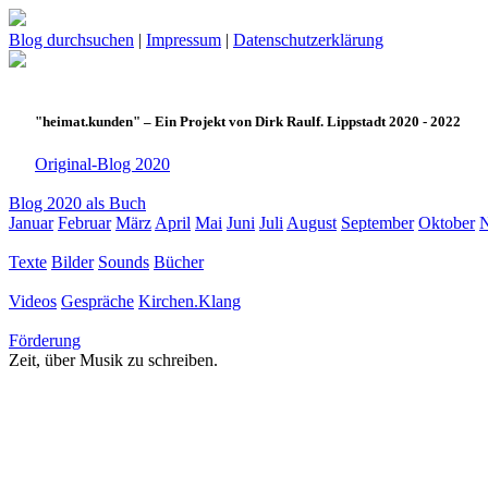
Blog durchsuchen
|
Impressum
|
Datenschutzerklärung
"heimat.kunden" – Ein Projekt von Dirk Raulf. Lippstadt 2020 - 2022
Original-Blog 2020
Blog 2020 als Buch
Januar
Februar
März
April
Mai
Juni
Juli
August
September
Oktober
Texte
Bilder
Sounds
Bücher
Videos
Gespräche
Kirchen.Klang
Förderung
Zeit, über Musik zu schreiben.