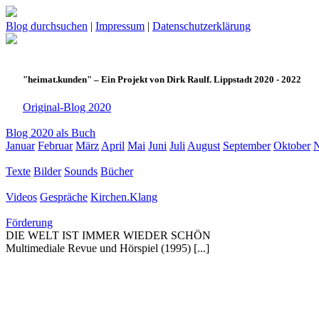
Blog durchsuchen
|
Impressum
|
Datenschutzerklärung
"heimat.kunden" – Ein Projekt von Dirk Raulf. Lippstadt 2020 - 2022
Original-Blog 2020
Blog 2020 als Buch
Januar
Februar
März
April
Mai
Juni
Juli
August
September
Oktober
Texte
Bilder
Sounds
Bücher
Videos
Gespräche
Kirchen.Klang
Förderung
DIE WELT IST IMMER WIEDER SCHÖN
Multimediale Revue und Hörspiel (1995) [...]