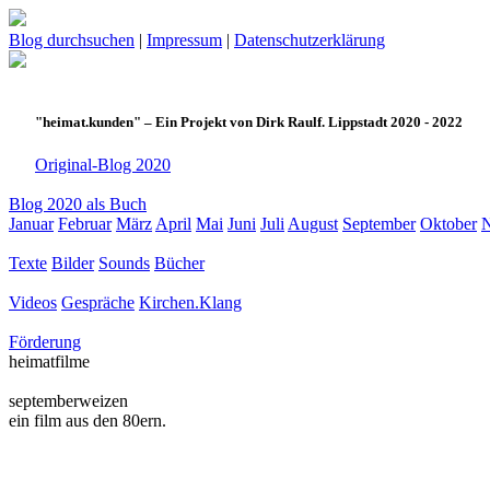
Blog durchsuchen
|
Impressum
|
Datenschutzerklärung
"heimat.kunden" – Ein Projekt von Dirk Raulf. Lippstadt 2020 - 2022
Original-Blog 2020
Blog 2020 als Buch
Januar
Februar
März
April
Mai
Juni
Juli
August
September
Oktober
Texte
Bilder
Sounds
Bücher
Videos
Gespräche
Kirchen.Klang
Förderung
heimatfilme
septemberweizen
ein film aus den 80ern.