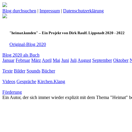
Blog durchsuchen
|
Impressum
|
Datenschutzerklärung
"heimat.kunden" – Ein Projekt von Dirk Raulf. Lippstadt 2020 - 2022
Original-Blog 2020
Blog 2020 als Buch
Januar
Februar
März
April
Mai
Juni
Juli
August
September
Oktober
Texte
Bilder
Sounds
Bücher
Videos
Gespräche
Kirchen.Klang
Förderung
Ein Autor, der sich immer wieder explizit mit dem Thema "Heimat" bes