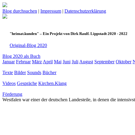
Blog durchsuchen
|
Impressum
|
Datenschutzerklärung
"heimat.kunden" – Ein Projekt von Dirk Raulf. Lippstadt 2020 - 2022
Original-Blog 2020
Blog 2020 als Buch
Januar
Februar
März
April
Mai
Juni
Juli
August
September
Oktober
Texte
Bilder
Sounds
Bücher
Videos
Gespräche
Kirchen.Klang
Förderung
Westfalen war einer der deutschen Landesteile, in denen die intensiv