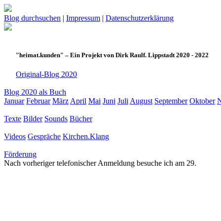
Blog durchsuchen
|
Impressum
|
Datenschutzerklärung
"heimat.kunden" – Ein Projekt von Dirk Raulf. Lippstadt 2020 - 2022
Original-Blog 2020
Blog 2020 als Buch
Januar
Februar
März
April
Mai
Juni
Juli
August
September
Oktober
Texte
Bilder
Sounds
Bücher
Videos
Gespräche
Kirchen.Klang
Förderung
Nach vorheriger telefonischer Anmeldung besuche ich am 29.