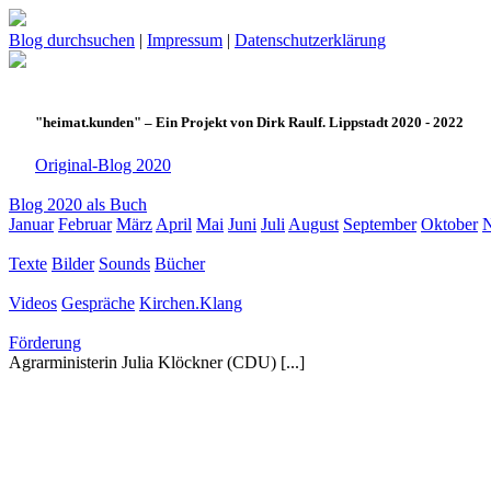
Blog durchsuchen
|
Impressum
|
Datenschutzerklärung
"heimat.kunden" – Ein Projekt von Dirk Raulf. Lippstadt 2020 - 2022
Original-Blog 2020
Blog 2020 als Buch
Januar
Februar
März
April
Mai
Juni
Juli
August
September
Oktober
Texte
Bilder
Sounds
Bücher
Videos
Gespräche
Kirchen.Klang
Förderung
Agrarministerin Julia Klöckner (CDU) [...]