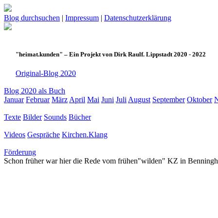
Blog durchsuchen
|
Impressum
|
Datenschutzerklärung
"heimat.kunden" – Ein Projekt von Dirk Raulf. Lippstadt 2020 - 2022
Original-Blog 2020
Blog 2020 als Buch
Januar
Februar
März
April
Mai
Juni
Juli
August
September
Oktober
Texte
Bilder
Sounds
Bücher
Videos
Gespräche
Kirchen.Klang
Förderung
Schon früher war hier die Rede vom frühen"wilden" KZ in Benningh