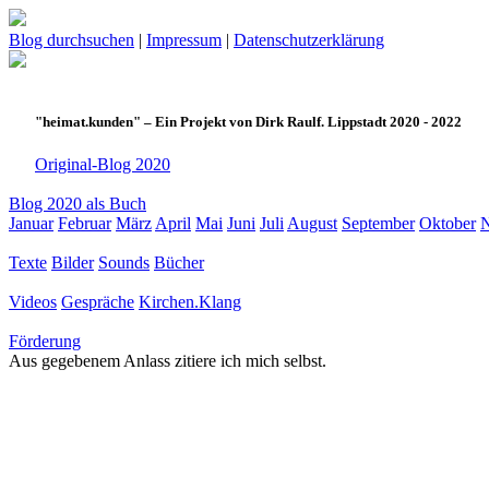
Blog durchsuchen
|
Impressum
|
Datenschutzerklärung
"heimat.kunden" – Ein Projekt von Dirk Raulf. Lippstadt 2020 - 2022
Original-Blog 2020
Blog 2020 als Buch
Januar
Februar
März
April
Mai
Juni
Juli
August
September
Oktober
Texte
Bilder
Sounds
Bücher
Videos
Gespräche
Kirchen.Klang
Förderung
Aus gegebenem Anlass zitiere ich mich selbst.