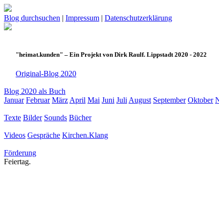
Blog durchsuchen
|
Impressum
|
Datenschutzerklärung
"heimat.kunden" – Ein Projekt von Dirk Raulf. Lippstadt 2020 - 2022
Original-Blog 2020
Blog 2020 als Buch
Januar
Februar
März
April
Mai
Juni
Juli
August
September
Oktober
Texte
Bilder
Sounds
Bücher
Videos
Gespräche
Kirchen.Klang
Förderung
Feiertag.