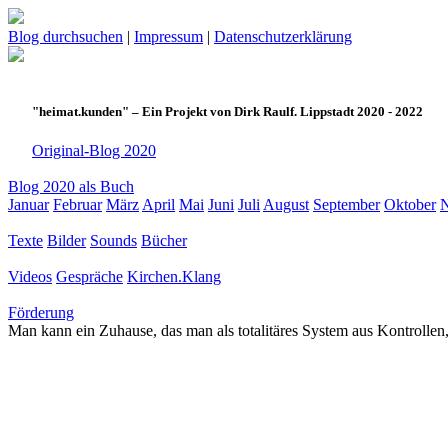
Blog durchsuchen
|
Impressum
|
Datenschutzerklärung
"heimat.kunden" – Ein Projekt von Dirk Raulf. Lippstadt 2020 - 2022
Original-Blog 2020
Blog 2020 als Buch
Januar
Februar
März
April
Mai
Juni
Juli
August
September
Oktober
Texte
Bilder
Sounds
Bücher
Videos
Gespräche
Kirchen.Klang
Förderung
Man kann ein Zuhause, das man als totalitäres System aus Kontrollen,