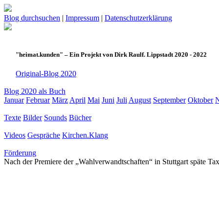
Blog durchsuchen
|
Impressum
|
Datenschutzerklärung
"heimat.kunden" – Ein Projekt von Dirk Raulf. Lippstadt 2020 - 2022
Original-Blog 2020
Blog 2020 als Buch
Januar
Februar
März
April
Mai
Juni
Juli
August
September
Oktober
Texte
Bilder
Sounds
Bücher
Videos
Gespräche
Kirchen.Klang
Förderung
Nach der Premiere der „Wahlverwandtschaften“ in Stuttgart späte Ta