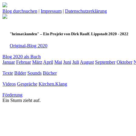
Blog durchsuchen
|
Impressum
|
Datenschutzerklärung
"heimat.kunden" – Ein Projekt von Dirk Raulf. Lippstadt 2020 - 2022
Original-Blog 2020
Blog 2020 als Buch
Januar
Februar
März
April
Mai
Juni
Juli
August
September
Oktober
Texte
Bilder
Sounds
Bücher
Videos
Gespräche
Kirchen.Klang
Förderung
Ein Sturm zieht auf.