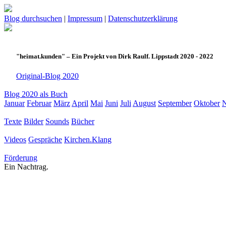
Blog durchsuchen
|
Impressum
|
Datenschutzerklärung
"heimat.kunden" – Ein Projekt von Dirk Raulf. Lippstadt 2020 - 2022
Original-Blog 2020
Blog 2020 als Buch
Januar
Februar
März
April
Mai
Juni
Juli
August
September
Oktober
Texte
Bilder
Sounds
Bücher
Videos
Gespräche
Kirchen.Klang
Förderung
Ein Nachtrag.