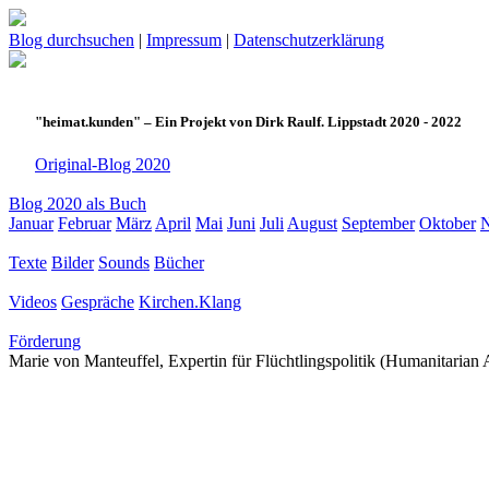
Blog durchsuchen
|
Impressum
|
Datenschutzerklärung
"heimat.kunden" – Ein Projekt von Dirk Raulf. Lippstadt 2020 - 2022
Original-Blog 2020
Blog 2020 als Buch
Januar
Februar
März
April
Mai
Juni
Juli
August
September
Oktober
Texte
Bilder
Sounds
Bücher
Videos
Gespräche
Kirchen.Klang
Förderung
Marie von Manteuffel, Expertin für Flüchtlingspolitik (Humanitarian A