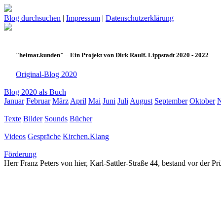
Blog durchsuchen
|
Impressum
|
Datenschutzerklärung
"heimat.kunden" – Ein Projekt von Dirk Raulf. Lippstadt 2020 - 2022
Original-Blog 2020
Blog 2020 als Buch
Januar
Februar
März
April
Mai
Juni
Juli
August
September
Oktober
Texte
Bilder
Sounds
Bücher
Videos
Gespräche
Kirchen.Klang
Förderung
Herr Franz Peters von hier, Karl-Sattler-Straße 44, bestand vor de