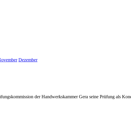
November
Dezember
r Prüfungskommission der Handwerkskammer Gera seine Prüfung als Kond