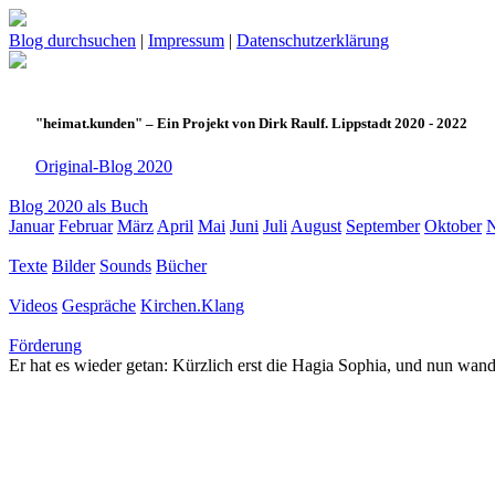
Blog durchsuchen
|
Impressum
|
Datenschutzerklärung
"heimat.kunden" – Ein Projekt von Dirk Raulf. Lippstadt 2020 - 2022
Original-Blog 2020
Blog 2020 als Buch
Januar
Februar
März
April
Mai
Juni
Juli
August
September
Oktober
Texte
Bilder
Sounds
Bücher
Videos
Gespräche
Kirchen.Klang
Förderung
Er hat es wieder getan: Kürzlich erst die Hagia Sophia, und nun wa