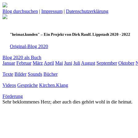
Blog durchsuchen
|
Impressum
|
Datenschutzerklärung
"heimat.kunden" – Ein Projekt von Dirk Raulf. Lippstadt 2020 - 2022
Original-Blog 2020
Blog 2020 als Buch
Januar
Februar
März
April
Mai
Juni
Juli
August
September
Oktober
Texte
Bilder
Sounds
Bücher
Videos
Gespräche
Kirchen.Klang
Förderung
Sehr beklommenes Herz; aber auch dies gehört wohl in die heimat.