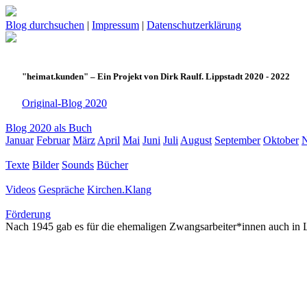
Blog durchsuchen
|
Impressum
|
Datenschutzerklärung
"heimat.kunden" – Ein Projekt von Dirk Raulf. Lippstadt 2020 - 2022
Original-Blog 2020
Blog 2020 als Buch
Januar
Februar
März
April
Mai
Juni
Juli
August
September
Oktober
Texte
Bilder
Sounds
Bücher
Videos
Gespräche
Kirchen.Klang
Förderung
Nach 1945 gab es für die ehemaligen Zwangsarbeiter*innen auch in Li