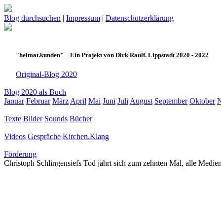
Blog durchsuchen
|
Impressum
|
Datenschutzerklärung
"heimat.kunden" – Ein Projekt von Dirk Raulf. Lippstadt 2020 - 2022
Original-Blog 2020
Blog 2020 als Buch
Januar
Februar
März
April
Mai
Juni
Juli
August
September
Oktober
Texte
Bilder
Sounds
Bücher
Videos
Gespräche
Kirchen.Klang
Förderung
Christoph Schlingensiefs Tod jährt sich zum zehnten Mal, alle Medien