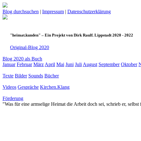
Blog durchsuchen
|
Impressum
|
Datenschutzerklärung
"heimat.kunden" – Ein Projekt von Dirk Raulf. Lippstadt 2020 - 2022
Original-Blog 2020
Blog 2020 als Buch
Januar
Februar
März
April
Mai
Juni
Juli
August
September
Oktober
Texte
Bilder
Sounds
Bücher
Videos
Gespräche
Kirchen.Klang
Förderung
"Was für eine armselige Heimat die Arbeit doch sei, schrieb er, selbst