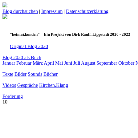
Blog durchsuchen
|
Impressum
|
Datenschutzerklärung
"heimat.kunden" – Ein Projekt von Dirk Raulf. Lippstadt 2020 - 2022
Original-Blog 2020
Blog 2020 als Buch
Januar
Februar
März
April
Mai
Juni
Juli
August
September
Oktober
Texte
Bilder
Sounds
Bücher
Videos
Gespräche
Kirchen.Klang
Förderung
10.