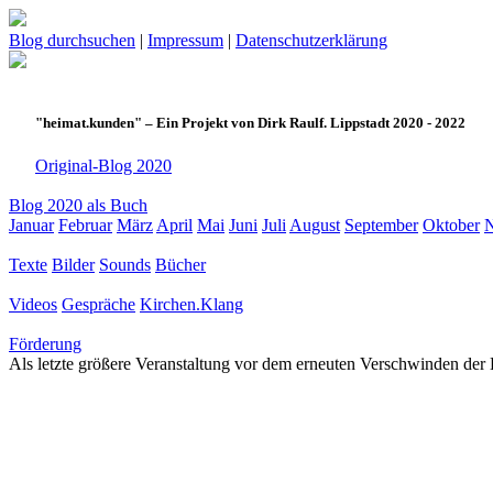
Blog durchsuchen
|
Impressum
|
Datenschutzerklärung
"heimat.kunden" – Ein Projekt von Dirk Raulf. Lippstadt 2020 - 2022
Original-Blog 2020
Blog 2020 als Buch
Januar
Februar
März
April
Mai
Juni
Juli
August
September
Oktober
Texte
Bilder
Sounds
Bücher
Videos
Gespräche
Kirchen.Klang
Förderung
Als letzte größere Veranstaltung vor dem erneuten Verschwinden der K