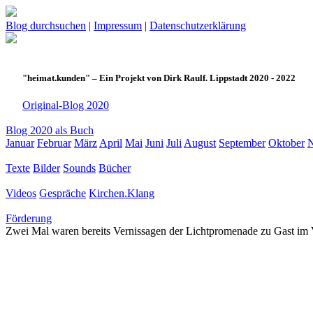
Blog durchsuchen
|
Impressum
|
Datenschutzerklärung
"heimat.kunden" – Ein Projekt von Dirk Raulf. Lippstadt 2020 - 2022
Original-Blog 2020
Blog 2020 als Buch
Januar
Februar
März
April
Mai
Juni
Juli
August
September
Oktober
Texte
Bilder
Sounds
Bücher
Videos
Gespräche
Kirchen.Klang
Förderung
Zwei Mal waren bereits Vernissagen der Lichtpromenade zu Gast im 