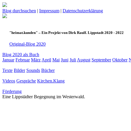
Blog durchsuchen
|
Impressum
|
Datenschutzerklärung
"heimat.kunden" – Ein Projekt von Dirk Raulf. Lippstadt 2020 - 2022
Original-Blog 2020
Blog 2020 als Buch
Januar
Februar
März
April
Mai
Juni
Juli
August
September
Oktober
Texte
Bilder
Sounds
Bücher
Videos
Gespräche
Kirchen.Klang
Förderung
Eine Lippstädter Begegnung im Westerwald.