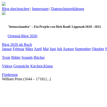
Blog durchsuchen
|
Impressum
|
Datenschutzerklärung
"heimat.kunden" – Ein Projekt von Dirk Raulf. Lippstadt 2020 - 2022
Original-Blog 2020
Blog 2020 als Buch
Januar
Februar
März
April
Mai
Juni
Juli
August
September
Oktober
Texte
Bilder
Sounds
Bücher
Videos
Gespräche
Kirchen.Klang
Förderung
William Penn (1644 – 1718) [...]