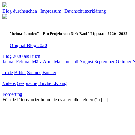
Blog durchsuchen
|
Impressum
|
Datenschutzerklärung
"heimat.kunden" – Ein Projekt von Dirk Raulf. Lippstadt 2020 - 2022
Original-Blog 2020
Blog 2020 als Buch
Januar
Februar
März
April
Mai
Juni
Juli
August
September
Oktober
Texte
Bilder
Sounds
Bücher
Videos
Gespräche
Kirchen.Klang
Förderung
Für die Dinosaurier brauchte es angeblich einen (1) [...]